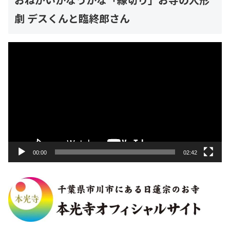
劇 デスくんと臨終郎さん
動
画
プ
レ
ー
ヤ
ー
00:00
02:42