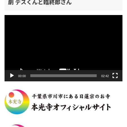
劇 デスくんと臨終郎さん
動
画
プ
レ
ー
ヤ
ー
00:00
02:42