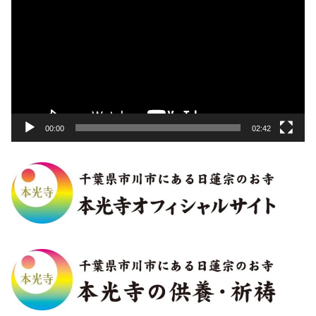
画
プ
レ
ー
ヤ
ー
00:00
02:42