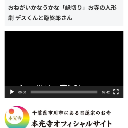
おねがいかなうかな「縁切り」お寺の人形
劇 デスくんと臨終郎さん
動
画
プ
レ
ー
ヤ
ー
00:00
02:42