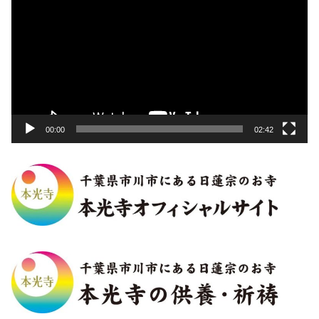
画
プ
レ
ー
ヤ
ー
00:00
02:42