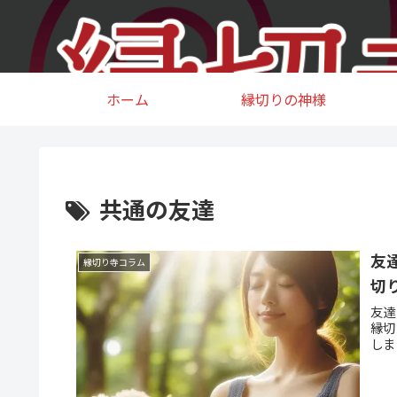
ホーム
縁切りの神様
共通の友達
友
縁切り寺コラム
切
友達
縁切
しま