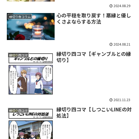
2024.08.29
心の平穏を取り戻す！悪縁と優し
縁切り寺コラム
くさよならする方法
2024.08.21
縁切り四コマ【ギャンブルとの縁
縁切り四コマ
切り】
2021.11.23
縁切り四コマ【しつこいLINEの対
縁切り四コマ
処法】