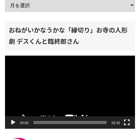
おねがいかなうかな「縁切り」お寺の人形
劇 デスくんと臨終郎さん
動
画
プ
レ
ー
ヤ
ー
00:00
02:42