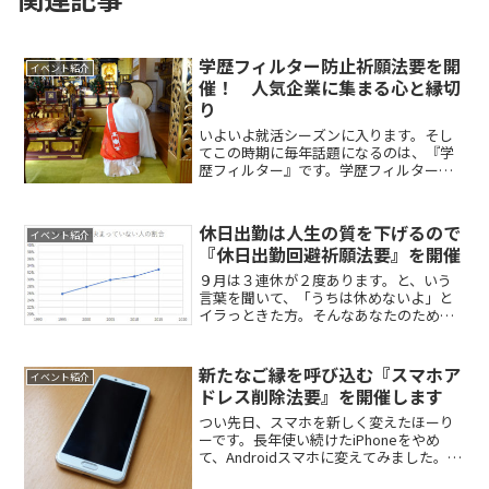
学歴フィルター防止祈願法要を開
イベント紹介
催！ 人気企業に集まる心と縁切
り
いよいよ就活シーズンに入ります。そし
てこの時期に毎年話題になるのは、『学
歴フィルター』です。学歴フィルターの
説明はいらないですよね。これが何か分
からない方は、そもそも今回の法要は不
必要ですし。念のためサラッと説明すれ
休日出勤は人生の質を下げるので
イベント紹介
ば、就活生対象の企業説明...
『休日出勤回避祈願法要』を開催
９月は３連休が２度あります。と、いう
言葉を聞いて、「うちは休めないよ」と
イラっときた方。そんなあなたのため
に、働き過ぎや忙しさが持つ優越感との
縁切りを目指す本光寺では、『休日出勤
回避祈願法要』を開催することにしまし
新たなご縁を呼び込む『スマホア
イベント紹介
た。実はそもそもここ20年...
ドレス削除法要』を開催します
つい先日、スマホを新しく変えたほーり
ーです。長年使い続けたiPhoneをやめ
て、Androidスマホに変えてみました。
iPhone、好きなんですけどね。でも高い