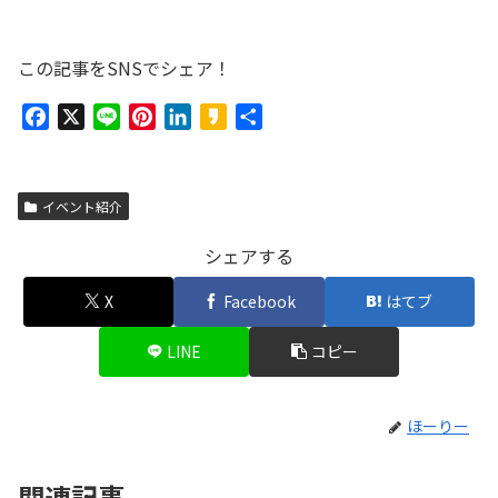
この記事をSNSでシェア！
F
X
L
P
L
K
共
a
i
i
i
a
有
c
n
n
n
k
e
e
t
k
a
イベント紹介
b
e
e
o
o
r
d
シェアする
o
e
I
X
Facebook
はてブ
k
s
n
t
LINE
コピー
ほーりー
関連記事