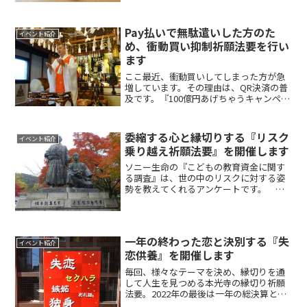
し、Androidも一昔前とは比べ物にならな
いくらいに機能が上がっているので、新...
Pay払いで無駄遣いした方のた
イベント紹介
め、衝動買い抑制祈願法要を行い
ます
ここ最近、衝動買いしてしまった方が急
増しています。その理由は、QR決済の普
及です。『100億円あげちゃうキャンペー
ン』で話題になったPayPayを筆頭に、
LINE Pay、d払いなどが20%ポイントバッ
クを発表していました。Origami ...
委縮する心と縁切りする『リスク
イベント紹介
乗り越え祈願法要』を開催します
ソニー生命の『こどもの教育資金に関す
る調査』は、世の中のリスクに対する姿
勢を教えてくれるアンケートです。 こ
の調査は大学生以下のお子さんがいる方
を対象にしたものですが、その中に「子
どもに目指してほしい理想の大人・就い
てほしい職業ランキング」...
一年の終わった恋と決別する『失
イベント紹介
恋供養』を開催します
毎回、様々なテーマを決め、縁切りを通
して人生を見つめる本光寺の縁切り祈願
法要。2022年の最後は一年の総決算とし
て、終わった恋との決別をする場にして