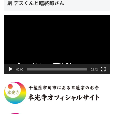
劇 デスくんと臨終郎さん
動
画
プ
レ
ー
ヤ
ー
00:00
02:42