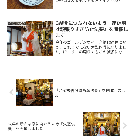
られたり、わざわざ三重から参加される
方がいたりと、注目を集めました。もの
すごくインパクトのあった、参拝者が書
いて割ったかわらけがこち...
GW後につぶれないよう『連休明
イベント紹介
け頑張りすぎ防止法要』を開催し
ます
今年のゴールデンウィークは10連休とい
う、これまでにない大型休暇になりまし
た。ほーりーの周りでもこの滅多にない
機会に何をしようかという声が聞こえて
きます。休みの間は目一杯、休みましょ
う！ 家でゴロゴロしてたって良いです
し、普段できなかったこ...
『台風被害消滅祈願法要』を開催しまし
た
来年の新たな恋に向かうため『失恋供
養』を開催しました