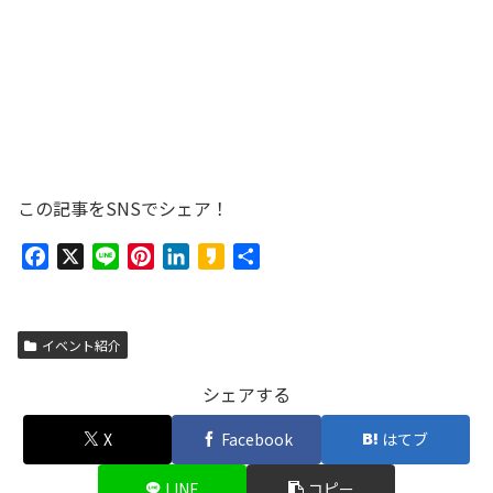
この記事をSNSでシェア！
F
X
L
P
L
K
共
a
i
i
i
a
有
c
n
n
n
k
e
e
t
k
a
イベント紹介
b
e
e
o
o
r
d
シェアする
o
e
I
X
Facebook
はてブ
k
s
n
t
LINE
コピー