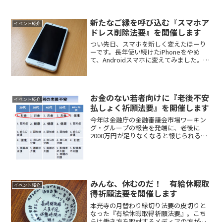
が、なぜ毎年起きているのか。原因は多
岐に渡りますが、理由の一つに海水温の
上昇があります。次...
新たなご縁を呼び込む『スマホア
イベント紹介
ドレス削除法要』を開催します
つい先日、スマホを新しく変えたほーり
ーです。長年使い続けたiPhoneをやめ
て、Androidスマホに変えてみました。
iPhone、好きなんですけどね。でも高い
し、Androidも一昔前とは比べ物にならな
いくらいに機能が上がっているので、新...
お金のない若者向けに『老後不安
イベント紹介
払しょく祈願法要』を開催します
今年は金融庁の金融審議会市場ワーキン
グ・グループの報告を発端に、老後に
2000万円が足りなくなると報じられるな
ど、老後不安が一気に高まった一年でし
た。上記問題はどちらかと言えば報告書
の内容を部分的に切り取った上で、恣意
的な危機のあおり方が目...
みんな、休むのだ！ 有給休暇取
イベント紹介
得祈願法要を開催します
本光寺の月替わり縁切り法要の皮切りと
なった『有給休暇取得祈願法要』。こち
らは働き方を取材するメディアの方が来