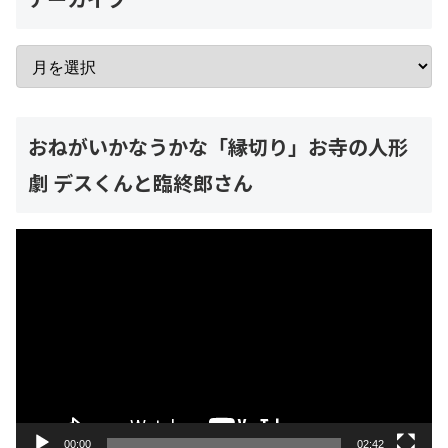
おねがいかなうかな「縁切り」お寺の人形
劇 デスくんと臨終郎さん
動
画
プ
レ
ー
ヤ
ー
00:00
02:42