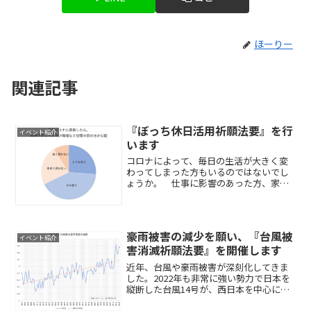
ほーりー
関連記事
『ぼっち休日活用祈願法要』を行
イベント紹介
います
コロナによって、毎日の生活が大きく変
わってしまった方もいるのではないでし
ょうか。 仕事に影響のあった方、家族
や友人関係がぎくしゃくした方、趣味が
楽しめなくなった方、孤独を感じるよう
になった方など。 そして緊急事態宣言
の再発令により、社会では...
豪雨被害の減少を願い、『台風被
イベント紹介
害消滅祈願法要』を開催します
近年、台風や豪雨被害が深刻化してきま
した。2022年も非常に強い勢力で日本を
縦断した台風14号が、西日本を中心に大
きな被害を出しました。 こうした現象