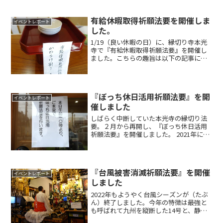
アカミミガメが「条件付特定外来生物」
に指定され、野外へ...
有給休暇取得祈願法要を開催しま
イベントレポート
した。
1/19（良い休暇の日）に、縁切り寺本光
寺で『有給休暇取得祈願法要』を開催し
ました。こちらの趣旨は以下の記事に書
かせて頂きました。本光寺で『有給休暇
取得祈願法要』を行いますよ簡単にまと
めると○2019年4月から「働き方改革関連
法案」で有休休...
『ぼっち休日活用祈願法要』を開
イベントレポート
催しました
しばらく中断していた本光寺の縁切り法
要。２月から再開し、『ぼっち休日活用
祈願法要』を開催しました。 2021年に入
って緊急事態宣言が再発令され、家に閉
じこもる機会が増えた方も多いのではな
いでしょうか。本光寺の尾藤住職もお寺
から出る機会が減り...
『台風被害消滅祈願法要』を開催
イベントレポート
しました
2022年もようやく台風シーズンが（たぶ
ん）終了しました。今年の特徴は最強と
も呼ばれて九州を縦断した14号と、静岡
県を中心に大きな被害をもたらした15号