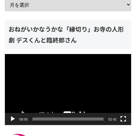
おねがいかなうかな「縁切り」お寺の人形
劇 デスくんと臨終郎さん
動
画
プ
レ
ー
ヤ
ー
00:00
02:42