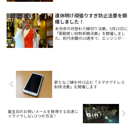
が記憶に残ります。 さらにコロナから
の回復を目指して連休準備を進めていた
イベントや観光業...
連休明け頑張りすぎ防止法要を開
イベントレポート
催しました！
本光寺の月替わり縁切り法要。5月15日に
『衝動買い抑制祈願法要』を開催しまし
た。前代未聞の10連休で、エンジンがか
からない人も多かったであろうGW明け。
ほーりーの周りでも「10連休が終わって
しまった」「そもそも私は連休取れてい
ない」という声...
新たなご縁を呼び込む『スマホアドレス
削除法要』を開催します
誕生日のお祝いメールを無視する友達に
イライラしない3つの方法！