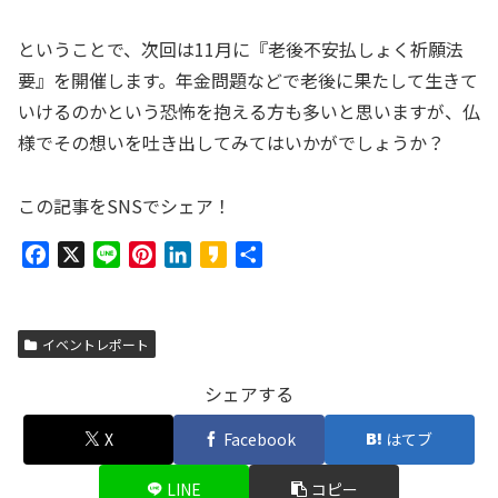
ということで、次回は11月に『老後不安払しょく祈願法
要』を開催します。年金問題などで老後に果たして生きて
いけるのかという恐怖を抱える方も多いと思いますが、仏
様でその想いを吐き出してみてはいかがでしょうか？
この記事をSNSでシェア！
F
X
L
P
L
K
共
a
i
i
i
a
有
c
n
n
n
k
e
e
t
k
a
イベントレポート
b
e
e
o
o
r
d
シェアする
o
e
I
X
Facebook
はてブ
k
s
n
t
LINE
コピー