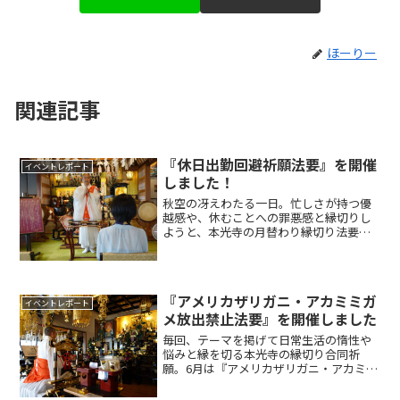
ほーりー
関連記事
『休日出勤回避祈願法要』を開催
イベントレポート
しました！
秋空の冴えわたる一日。忙しさが持つ優
越感や、休むことへの罪悪感と縁切りし
ようと、本光寺の月替わり縁切り法要で
『休日出勤回避祈願法要』が開催されま
した！休日出勤回避祈願法要。当然なが
ら、どうしても休日に出社しなければな
らない日もあるでしょう。...
『アメリカザリガニ・アカミミガ
イベントレポート
メ放出禁止法要』を開催しました
毎回、テーマを掲げて日常生活の惰性や
悩みと縁を切る本光寺の縁切り合同祈
願。6月は『アメリカザリガニ・アカミミ
ガメ放出禁止法要』を開催しました。
2023年6月1日より、アメリカザリガニと