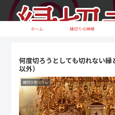
ホーム
縁切りの神様
何度切ろうとしても切れない縁
以外）
縁切り寺コラム