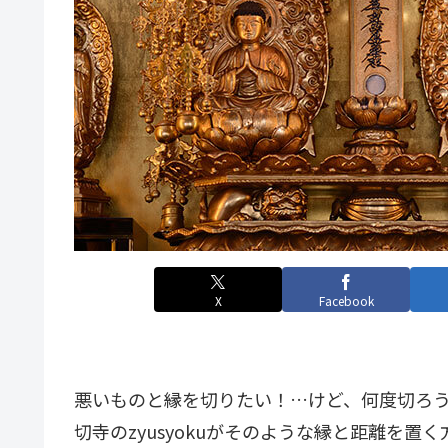
X
Facebook
悪いものと縁を切りたい！…けど、何度切ろ
切寺のzyusyokuがそのような縁と距離を置