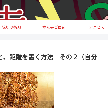
縁切り祈願
本光寺ご由緒
アクセス
と、距離を置く方法 その２（自分