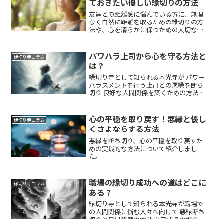
ておきたい優しい縁切りの方法
友達との距離感に悩んでいる方に、無理
なく自然に距離を取るための縁切りの方
法や、心を清らかに保つための大切な考
え方について紹介しました。
パワハラ上司から心を守る方法と
縁切り寺コラム
は？
縁切り寺として知られる本光寺が パワー
ハラスメントを行う上司との悪縁を断ち
切り 良好な人間関係を築くための方法を
紹介 職場での悩みを解消し 良縁を祈願す
るパワースポットとしての役割や 心の浄
化と自己成長を通じて悪縁を解消する具
心の平穏を取り戻す！悪縁と優し
縁切り寺コラム
体的な実践方法について紹介しました。
くさよならする方法
悪縁を断ち切り、心の平穏を取り戻すた
めの実践的な方法について紹介しまし
た。
職場の縁切り成功への道はどこに
縁切り寺コラム
ある？
縁切り寺として知られる本光寺が職場で
の人間関係に悩む人々へ向けて 悪縁断ち