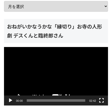
おねがいかなうかな「縁切り」お寺の人形
劇 デスくんと臨終郎さん
動
画
プ
レ
ー
ヤ
ー
00:00
02:42