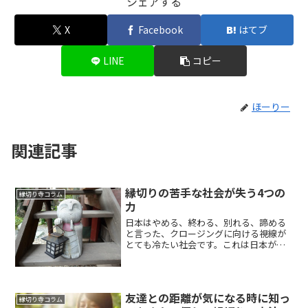
シェアする
o
e
I
X
Facebook
はてブ
k
s
n
t
LINE
コピー
ほーりー
関連記事
縁切りの苦手な社会が失う4つの
縁切り寺コラム
力
日本はやめる、終わる、別れる、諦める
と言った、クロージングに向ける視線が
とても冷たい社会です。これは日本が世
界最長の歴史を誇っていることとも、無
関係ではないかもしれません。もちろん
継続は美徳です。しかし時にはやめるこ
とが次につながる手段とな...
友達との距離が気になる時に知っ
縁切り寺コラム