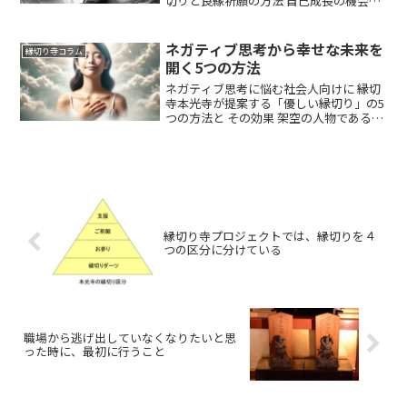
切りと良縁祈願の方法 自己成長の機会と
しての縁切りプロセス パワースポットと
しての縁切り神社の活用法 悪縁解消と新
たな出会いへの期待など 職場の人間関係
ネガティブ思考から幸せな未来を
縁切り寺コラム
改善に役立つ縁切りの知恵について紹介
開く5つの方法
しました。
ネガティブ思考に悩む社会人向けに 縁切
寺本光寺が提案する「優しい縁切り」の5
つの方法と その効果 架空の人物である佐
藤美咲さんの1週間のシミュレーションを
例に 自己認識 感謝の気持ち ポジティブな
行動 本光寺での祈願 継続的な自己改善を
通じて幸せな未来を開く方法について紹
介しました。
縁切り寺プロジェクトでは、縁切りを４
つの区分に分けている
職場から逃げ出していなくなりたいと思
った時に、最初に行うこと